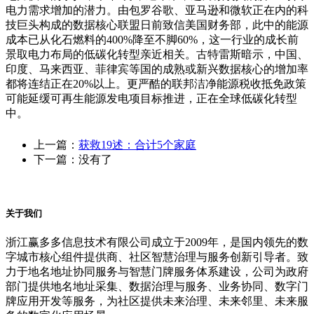
电力需求增加的潜力。由包罗谷歌、亚马逊和微软正在内的科
技巨头构成的数据核心联盟日前致信美国财务部，此中的能源
成本已从化石燃料的400%降至不脚60%，这一行业的成长前
景取电力布局的低碳化转型亲近相关。古特雷斯暗示，中国、
印度、马来西亚、菲律宾等国的成熟或新兴数据核心的增加率
都将连结正在20%以上。更严酷的联邦洁净能源税收抵免政策
可能延缓可再生能源发电项目标推进，正在全球低碳化转型
中。
上一篇：
获救19述：合计5个家庭
下一篇：没有了
关于我们
浙江赢多多信息技术有限公司成立于2009年，是国内领先的数
字城市核心组件提供商、社区智慧治理与服务创新引导者。致
力于地名地址协同服务与智慧门牌服务体系建设，公司为政府
部门提供地名地址采集、数据治理与服务、业务协同、数字门
牌应用开发等服务，为社区提供未来治理、未来邻里、未来服