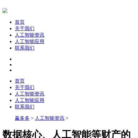
首页
关于我们
人工智能资讯
人工智能应用
联系我们
首页
关于我们
人工智能资讯
人工智能应用
联系我们
赢多多
>
人工智能资讯
>
数据核心、人工智能等财产的