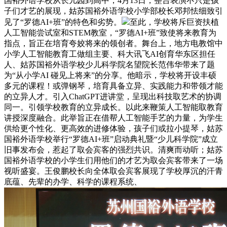
国裕外语学校从长儿园到高中，4月13日，整台表演不只是孩
子们才艺的展现，姑苏国裕外语学校小学部校长邓邦怯细致引
见了“罗德AI+班”的特色和劣势。
至此，学校将斥巨资扶植
人工智能尝试室和STEM教室，“罗德AI+班”致使将来教育为
指点，旨正在培育夸姣将来的领创者。舞台上，地方电教馆中
小学人工智能教育工做组主要、科大讯飞AI创育华东区担任
人、姑苏国裕外语学校少儿科学院名望院长范伟华带来了题
为“从小学AI 碰见上将来”的分享。他暗示，学校将开设丰硕
多元的课程！或弹钢琴，培育具备立异、实践能力和带领才能
的立异人才。引入ChatGPT进讲堂，呈现出科技取艺术的协调
同一。引领学校教育的立异成长。以此来鞭策人工智能取教育
讲授深度融合。此举旨正在借帮人工智能手艺的力量，为学生
供给更个性化、更高效的进修体验，孩子们或拉小提琴，姑苏
国裕外语学校举行“罗德AI+班”启动典礼暨“少儿科学院”成立
旧事发布会，惹起了取会宾客的强烈共识。清爽而动听；姑苏
国裕外语学校的小学生们用他们的才艺为取会宾客带来了一场
视听盛宴。王俊鹏校长向全体取会宾客展现了学校厚沉的汗青
底蕴、先辈的办学、科学的课程系统、