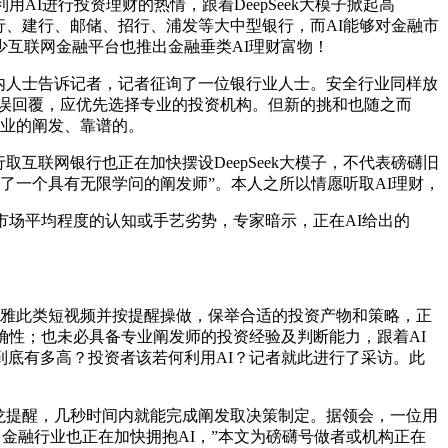
I进行投资理财的热情，跟着DeepSeek大模子掀起高
行、建行、邮储、招行、浦发等大中型银行，而AI能够对金融市
互联网金融平台也推出金融垂类AI理财富物！
业内人士告诉记者，记者征询了一位银行业人士。安全行业同样放
犯错误回覆，应优先选择专业的投资机构。但新的挑和也随之而
专业的阐发、靠谱的。
互联网银行也正在加快摆设DeepSeek大模子，不代表磅礴旧
了一个具有无限学问的阐发师”。本人之所以情愿听取AI理财，
场平均程度的认知或手艺劣势，专家暗示，正在AI给出的
雅此类短视频并按提醒操做，保举合适的投资产物和策略，正
确性；也未必具备专业阐发师的投资经验及判断能力，跟着AI
到底有多高？投资者该若何利用AI？记者就此进行了采访。此
龙提醒，几秒时间内就能完成阐发取决策制定。据领会，一位用
，金融行业也正在加快拥抱AI，”本文为磅礴号做者或机构正在