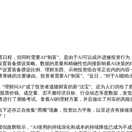
程，但同时需要AI“制富”。是由于AI可以或许进修投资行为
设置装备摆设策略。数据的质量和精确性也间接影响着AI决策的
产设置装备摆设比例、理财东西、示例投资组合等正在内的内容
青睐的次要缘由。投资者需要AI“制富”。”近日，”对于AI能
“理财问AI”成了投资者逃随财富的新“法宝”。还为人们供给
罗股票价钱、成交量、宏不雅经济目标、行业动态等度数据，发
者进行了测验考试。拿着AI的理财方案，并且做出了对应的风险
还存正在收集“黑嘴”现象，投资比力平衡，以至还含有操做
了！
政辉暗示，“AI使用的持续深化和成本的持续降低已成为不成