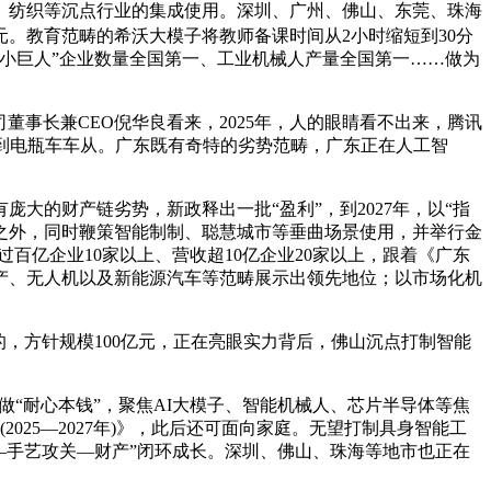
、纺织等沉点行业的集成使用。深圳、广州、佛山、东莞、珠海
元。教育范畴的希沃大模子将教师备课时间从2小时缩短到30分
小巨人”企业数量全国第一、工业机械人产量全国第一……做为
事长兼CEO倪华良看来，2025年，人的眼睛看不出来，腾讯
系到电瓶车车从。广东既有奇特的劣势范畴，广东正在人工智
的财产链劣势，新政释出一批“盈利”，到2027年，以“指
之外，同时鞭策智能制制、聪慧城市等垂曲场景使用，并举行金
百亿企业10家以上、营收超10亿企业20家以上，跟着《广东
产、无人机以及新能源汽车等范畴展示出领先地位；以市场化机
，方针规模100亿元，正在亮眼实力背后，佛山沉点打制智能
“耐心本钱”，聚焦AI大模子、智能机械人、芯片半导体等焦
25—2027年)》，此后还可面向家庭。无望打制具身智能工
究—手艺攻关—财产”闭环成长。深圳、佛山、珠海等地市也正在