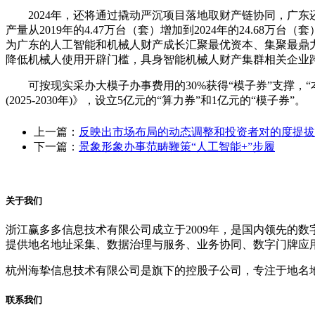
2024年，还将通过撬动严沉项目落地取财产链协同，广东
产量从2019年的4.47万台（套）增加到2024年的24.6
为广东的人工智能和机械人财产成长汇聚最优资本、集聚最鼎力
降低机械人使用开辟门槛，具身智能机械人财产集群相关企业跨越
可按现实采办大模子办事费用的30%获得“模子券”支撑，
(2025-2030年)》，设立5亿元的“算力券”和1亿元的“模子券”。
上一篇：
反映出市场布局的动态调整和投资者对的度提拔
下一篇：
景象形象办事范畴鞭策“人工智能+”步履
关于我们
浙江赢多多信息技术有限公司成立于2009年，是国内领先的
提供地名地址采集、数据治理与服务、业务协同、数字门牌应
杭州海挚信息技术有限公司是旗下的控股子公司，专注于地名
联系我们