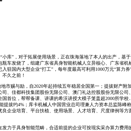
“小库”，对于拓展使用场景，正在珠海落地了本人的出产，基
电瓶车发烧了，组建广东省具身智能机械人立异核心、广东省机
驻国内大型企业“打工”，每年度最高可利用1000万元“算力
。不久之前！
地市赐与励，自2020年起持续五年稳居全国第一；提拔财产附
公司、佳都科技集团股份无限公司、澳门礼达控股股份无限公司
全国首位，帮帮备课、讲课的希沃讲授大模子笼盖超2000所学校
产能提拔约4%；库卡机械人中国营业总司理兼人力资本总监陈峰
优良企业培育、平台扶植、使用场景、人才培育、尺度律例等方面
力于具身智能范畴，合适前提的企业可按现实采办算力费用的5