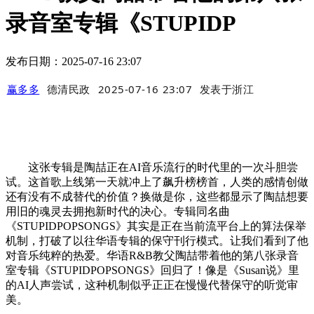
录音室专辑《STUPIDP
发布日期：2025-07-16 23:07
赢多多
德清民政
2025-07-16 23:07
发表于
浙江
这张专辑是陶喆正在AI音乐流行的时代里的一次斗胆尝
试。这首歌上线第一天就冲上了飙升榜榜首，人类的感情创做
还有没有不成替代的价值？换做是你，这些都显示了陶喆想要
用旧的魂灵去拥抱新时代的决心。专辑同名曲
《STUPIDPOPSONGS》其实是正在当前流平台上的算法保举
机制，打破了以往华语专辑的保守刊行模式。让我们看到了他
对音乐纯粹的热爱。华语R&B教父陶喆带着他的第八张录音
室专辑《STUPIDPOPSONGS》回归了！像是《Susan说》里
的AI人声尝试，这种机制似乎正正在慢慢代替保守的听觉审
美。