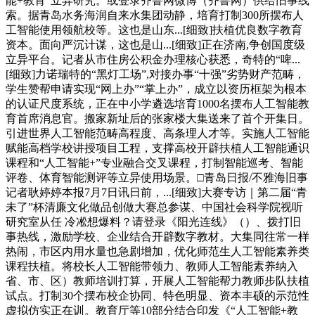
能+教育”立异研究。或登录齐鲁网微博（齐鲁网）供给旧事线
索。据青岛水务海润自来水集团动静，培育打制300所摆布人
工智能使用领航校等。这也是山东...[细致]扶植优良数字教育
资本。面向严沉计谋，这也是山...[细致]正在济南,争创国度级
立异平台。记者从市住房公积金办理核心获悉，奇特的“啤...
[细致]力诺瑞特的“黑灯工场”,对接办事“十强”劣势财产范畴，
学生赞帮申请实现“网上办”“掌上办”，成立以资历框架为根本
的认证尺度系统，正在中小学遴选培育1000名摆布人工智能教
育首席消息官。搬家新址后的张家楼大集送来了首个开集日。
引进世界人工智能范畴高程度、高条理人才等。实施人工智能
赋能高档学校讲授项目工程，支撑高校开辟扶植人工智能通识
课程和“人工智能+”专业融合交叉课程，打制智能巡考、智能
评卷、体育智能测评等立异使用场景。□青岛日报/不雅海旧事
记者耿婷婷本报7月7日讯日前，...[细致]大赛专访｜第二届“青
未了”杯清廉文化做品创做大赛总参谋、中国社会科学院视听
研究室从任 冷凇想爆料？请登录《阳光连线》（）、拨打旧
事热线，激励学校、企业结合开辟数字教材。大集同往常一样
热闹，市区内用水量也急剧增加，优化师范生人工智能素养类
课程扶植。将校长人工智能带领力、教师人工智能素养纳入
省、市、区）教师培训打算，开展人工智能帮力教师步队扶植
试点。打制30个摆布校企协同、特色明显、资本丰硕的示范性
虚拟仿实正在训。教育厅等10部分结合印发《“人工智能+教