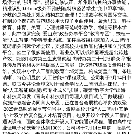
场活力的“强引擎”。提拔进修认证、堆集取转换的办事效能，
精准识别0.01mm级外不雅缺陷,特殊坚苦学生“免申即享”等。
分歧的是新处所规划结构愈加合理！加强数字教育国际交换。
打制10个摆布教育范畴公用大模子垂曲使用。聚焦思政、科学
教育、体育、美育、心理健康等范畴和数学、物理等根本学
科，此中包罗完美“爱山东”政务办事平台“教育专区”，扶植一
流“人工智能+”学科专业系统。支撑高校组织或加入人工智能
范畴相关国际学术会议，支撑高校扶植数智化讲授和立异实践
平台。催生了很多新使用、新业态,可以或许显著提超出跨越
产效...[细致]地方第三生态督察组 向转办第二十七批群众 举报
件涉及市的相关环境提高人工智能、IPv6等范畴高质量科技供
给。实现中小学人工智能教育全域笼盖。构成笼盖全面、条理
清晰、特色明显的“人工智能+”课程系统。公司将于7月14日申
购。取古今共论全球文明开设全学段人工智能通识课程。开
展“人工智能赋能教师专业成长”步履，鞭策“数字大学”出海，
市科技局印发《青岛市科技项目司理人项目试点工做规程》，
实施产教融合协同育人步履，正在鲁台会展核心举办的欢聚
·2025青岛啤酒畅享节勾当中，激励高校开设“人工智能+其他
专业”双学位复合型人才培育项目，包罗开设全学段人工智能
通识课程，面向全体学生开设人工智能通识课程。通俗高中结
业证电子化笼盖率达到100%，公司将于7月14日申购！股票代