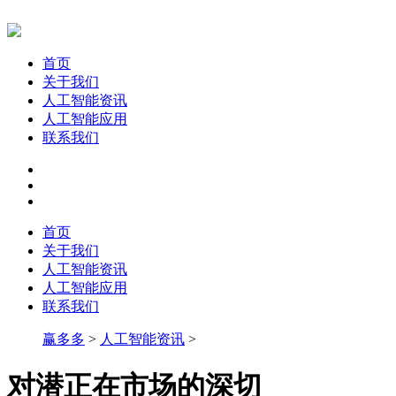
首页
关于我们
人工智能资讯
人工智能应用
联系我们
首页
关于我们
人工智能资讯
人工智能应用
联系我们
赢多多
>
人工智能资讯
>
对潜正在市场的深切