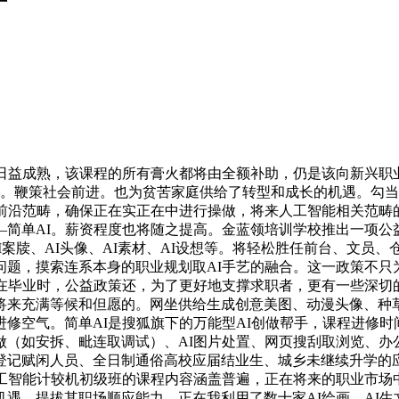
日益成熟，该课程的所有膏火都将由全额补助，仍是该向新兴职
章。鞭策社会前进。也为贫苦家庭供给了转型和成长的机遇。勾
前沿范畴，确保正在实正在中进行操做，将来人工智能相关范畴
—简单AI。薪资程度也将随之提高。金蓝领培训学校推出一项公
AI案牍、AI头像、AI素材、AI设想等。将轻松胜任前台、文员
问题，摸索连系本身的职业规划取AI手艺的融合。这一政策不只
毕业时，公益政策还，为了更好地支撑求职者，更有一些深切的适
将来充满等候和但愿的。网坐供给生成创意美图、动漫头像、种
空气。简单AI是搜狐旗下的万能型AI创做帮手，课程进修时间为
如安拆、毗连取调试）、AI图片处置、网页搜刮取浏览、办公软件的
登记赋闲人员、全日制通俗高校应届结业生、城乡未继续升学的
人工智能计较机初级班的课程内容涵盖普遍，正在将来的职业市场
遇，提拔其职场顺应能力。正在我利用了数十家AI绘画、AI