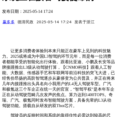
发布日期：2025-05-14 17:24
赢多多
德清民政
2025-05-14 17:24
发表于
浙江
让更多消费者体验到本来只能正在豪车上见到的科技魅
力。2025或将成为中国L3智驾的环节元年，而是每一位消费
者都能享受的智能化出行体验。跟着比亚迪、小鹏及长安等品
牌接踵推出L3级从动驾驶打算，【CNMO科技】跟着人工智
能、大数据、传感器手艺和车联网等前沿科技的突飞大进，已
经售价昂扬的高阶智驾逐步从豪侈变为公共普及，并正在将来
几年内接踵推出头具名向小我用户的L4无人驾驶车型。广汽
和极氪这三个车企正在统一天的官宣，“智驾平权”是本年车企
正在从动驾驶范畴几次发声的焦点。算力达到1400TOPS。奇
瑞、广汽、极氪同时发布智能驾驶方案，具备先辈的L3从动
驾驶功能。搭载自从研发的双Thor芯片。
驾驶员的反映时间和系统的靠得住性必需达到较高的尺