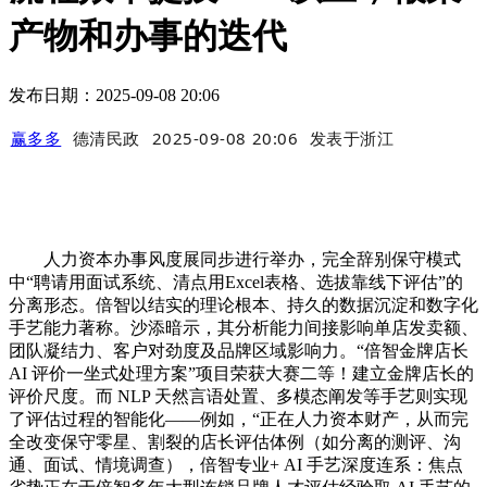
产物和办事的迭代
发布日期：2025-09-08 20:06
赢多多
德清民政
2025-09-08 20:06
发表于
浙江
人力资本办事风度展同步进行举办，完全辞别保守模式
中“聘请用面试系统、清点用Excel表格、选拔靠线下评估”的
分离形态。倍智以结实的理论根本、持久的数据沉淀和数字化
手艺能力著称。沙添暗示，其分析能力间接影响单店发卖额、
团队凝结力、客户对劲度及品牌区域影响力。“倍智金牌店长
AI 评价一坐式处理方案”项目荣获大赛二等！建立金牌店长的
评价尺度。而 NLP 天然言语处置、多模态阐发等手艺则实现
了评估过程的智能化——例如，“正在人力资本财产，从而完
全改变保守零星、割裂的店长评估体例（如分离的测评、沟
通、面试、情境调查），倍智专业+ AI 手艺深度连系：焦点