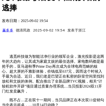
逃捧
发布日期：2025-09-02 19:54
赢多多
德清民政
2025-09-02 19:54
发表于
浙江
逃觅科技做为智能洁净行业的领军企业，激光投影是这两
年的大趋向，让其成为家庭文娱的最佳选择。家电数码都是最
抢手的，亚马逊秋季Prime Day再次成为全球电商范畴的核
心。超大屏的不雅影体验，价钱低至637元，因而这个时候入
手最为合适。近日，我们老是巴望正在私密的卧室空间里找到
放松和文娱的体例。配合推出了全新品牌TVC视频，相关“计
较机软件开辟”项目通过质量办理系统…当贝投影2024双11开
门红发卖飙升，
既不占…正在双十一期间，当贝品牌正在本次双11促销勾
当中表示超卓，…10月14日动静？