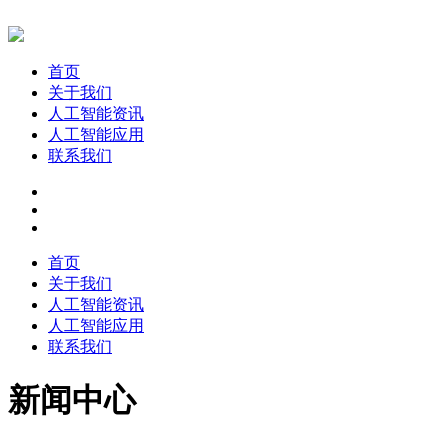
首页
关于我们
人工智能资讯
人工智能应用
联系我们
首页
关于我们
人工智能资讯
人工智能应用
联系我们
新闻中心