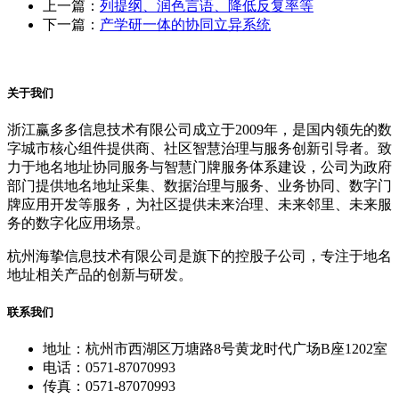
上一篇：
列提纲、润色言语、降低反复率等
下一篇：
产学研一体的协同立异系统
关于我们
浙江赢多多信息技术有限公司成立于2009年，是国内领先的数
字城市核心组件提供商、社区智慧治理与服务创新引导者。致
力于地名地址协同服务与智慧门牌服务体系建设，公司为政府
部门提供地名地址采集、数据治理与服务、业务协同、数字门
牌应用开发等服务，为社区提供未来治理、未来邻里、未来服
务的数字化应用场景。
杭州海挚信息技术有限公司是旗下的控股子公司，专注于地名
地址相关产品的创新与研发。
联系我们
地址：杭州市西湖区万塘路8号黄龙时代广场B座1202室
电话：0571-87070993
传真：0571-87070993