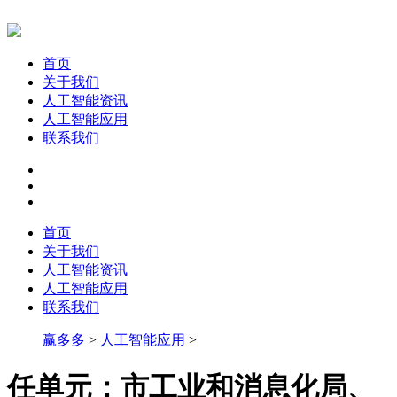
首页
关于我们
人工智能资讯
人工智能应用
联系我们
首页
关于我们
人工智能资讯
人工智能应用
联系我们
赢多多
>
人工智能应用
>
任单元：市工业和消息化局、