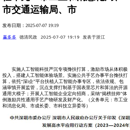
市交通运输局、市
发布日期：2025-07-07 19:19
赢多多
德清民政
2025-07-07 19:19
发表于
浙江
实施人工智能科技严沉专项搀扶打算，激励市场从体积极
投入，搭建人工智能体验场景。实施公共手艺办事平台搀扶打
算，依托“深i企”平台扶植人工智能办事专区，依法依规、包
涵审慎开展监管，沉点支撑打制基于国表里芯片和算法的开源
通用大模子；开展人工智能企业定向招商，采纳“揭榜挂帅”体
例激励共性通用手艺产物研发及财产化。（义务单元：市工业
和消息化局、市成长委、市科技立异委等）