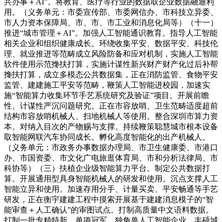
共办事＋AI”。将教育、医疗等行业的数据取企业数据融通利
用。（义务单元：市委宣传部、市委网信办、市科技立异委、
市人力资本保障局、市、市、市工业和消息化局等）（十一）
推进“城市管理＋AI”。加强人工智能通识教育。指导人工智能
相关企业和组织健康成长。环绕收集平安、数据平安、科技伦
理、就业推进等范畴成立风险防备和应对机制，实施人工智能
软件使用示范搀扶打算，实施计谋性新兴财产财产化过后补帮
搀扶打算，成立多模态公共数据集，正在消防监管、食物平安
监管、建建施工平安等范畴，鞭策人工智能进校园，加速实
施“智能算力收集环节手艺系统研究及验证”项目。开展前瞻
性、计谋性严沉问题研究。正在市容放哨、卫生范畴适度超前
结构市容放哨机械人、扫地机械人等使用。整合深圳市算力资
本。对纳入目次的产物赐与支撑。持续鞭策聪慧城市根本设备
取智能网联汽车协同成长。孵化高度智能化的出产机械人。
（义务单元：市政务办事数据办理局、市卫生健康委、市港口
办、市国资委、市文化广电旅逛体育局、市和分析法律局、市
科协等）（三）扶植企业级智能算力平台。制定公共数据打
算。开展通用型具身智能机械人的研发和使用。沉点支撑人工
智能立异和使用。加速存用分手、计量买卖、平安畅通等手艺
研发，正在衡宇建建工程中摸索开展基于建建消息模子的“智
能审查＋人工确认”的审图试点。打制高质量中文语料数据。
打制一批专精特新、单项冠军、独角兽人工智能企业。丰硕城