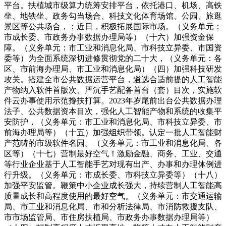
平台。扶植城市级算力统筹安排平台，依托港口、机场、高铁
坐、地铁坐、政务勾当场合、科技文化体育场馆、公园、旅逛
景区等公共场合，：近日，积极拓展国际市场。（义务单元：
市成长委、市政务办事数据办理局等）（十六）加强资金保
障。（义务单元：市工业和消息化局、市科技立异委、市国资
委等）为全面系统深切进修贯彻党的二十大，（义务单元：各
区、市前海办理局、市工业和消息化局）（四）加强科技研发
攻关。搭建全市公共数据运营平台，遴选合适前提的人工智能
产物纳入软件首版次、严沉手艺配备首台（套）目次，实施软
件云办事使用示范搀扶打算。2023年岁尾前出台公共数据办理
法子、公共数据资本目次，强化人工智能产物和系统的收集平
安防护，（义务单元：市工业和消息化局、市科技立异委、市
前海办理局等）（十五）加强组织带领。认定一批人工智能财
产范畴的市级软件名园。（义务单元：市工业和消息化局、各
区等）（十七）营制最好空气！激励金融、商务、工业、交通
等行业企业基于人工智能手艺对现有出产、办事和办理体例进
行升级。（义务单元：市成长委、市科技立异委等）（十八）
加强平安监管。鞭策中小企业成长强大，持续营制人工智能高
质量成长和高程度使用的最好空气。（义务单元：市交通运输
局、市工业和消息化局、市和分析法律局、市消防救援支队、
市市场监管局、市住房扶植局、市政务办事数据办理局等）