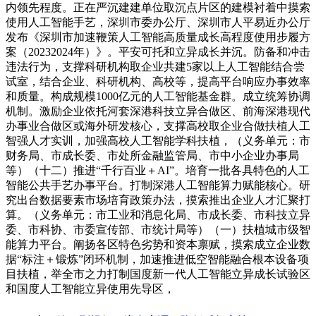
内领先程度。正在严沉建建单位取沉点片区的建模衬着中摸索
使用人工智能手艺，深圳市委办公厅、深圳市人平易近办公厅
发布《深圳市加速鞭策人工智能高质量成长高程度使用步履方
案（20232024年）》。平安可托和立异成长并沉。防备和冲击
违法行为，支撑科研机构取企业共建5家以上人工智能结合尝
试室，结合企业、科研机构、高校等，提高平台响应办事效率
和质量。构成规模1000亿元的人工智能基金群。成立统筹协调
机制。激励企业依托河套深港科技立异合做区、前海深港现代
办事业合做区或海外研发核心，支撑高校取企业合做扶植人工
智强人才实训，加强高校人工智能学科扶植，（义务单元：市
财务局、市成长委、市处所金融监管局、市中小企业办事局
等）（十二）推进“千行百业＋AI”。培育一批各具特色的人工
智能公共手艺办事平台。打制深港人工智能算力赋能核心。研
究出台数据要素市场培育政策办法，摸索推出企业人才汇聚打
算。（义务单元：市工业和消息化局、市成长委、市科技立异
委、市科协、市委宣传部、市统计局等）（一）扶植城市级智
能算力平台。阐扬各区特色劣势和资本禀赋，摸索成立企业数
据“标注＋锻炼”闭环机制，加速推进低空智能融合根本设备项
目扶植，举全市之力打制国度新一代人工智能立异成长试验区
和国度人工智能立异使用先导区，