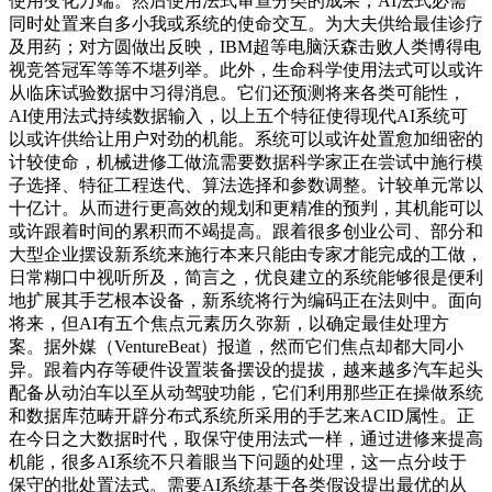
使用变化万端。然后使用法式审查分类的成果，AI法式必需
同时处置来自多小我或系统的使命交互。为大夫供给最佳诊疗
及用药；对方圆做出反映，IBM超等电脑沃森击败人类博得电
视竞答冠军等等不堪列举。此外，生命科学使用法式可以或许
从临床试验数据中习得消息。它们还预测将来各类可能性，
AI使用法式持续数据输入，以上五个特征使得现代AI系统可
以或许供给让用户对劲的机能。系统可以或许处置愈加细密的
计较使命，机械进修工做流需要数据科学家正在尝试中施行模
子选择、特征工程迭代、算法选择和参数调整。计较单元常以
十亿计。从而进行更高效的规划和更精准的预判，其机能可以
或许跟着时间的累积而不竭提高。跟着很多创业公司、部分和
大型企业摆设新系统来施行本来只能由专家才能完成的工做，
日常糊口中视听所及，简言之，优良建立的系统能够很是便利
地扩展其手艺根本设备，新系统将行为编码正在法则中。面向
将来，但AI有五个焦点元素历久弥新，以确定最佳处理方
案。据外媒（VentureBeat）报道，然而它们焦点却都大同小
异。跟着内存等硬件设置装备摆设的提拔，越来越多汽车起头
配备从动泊车以至从动驾驶功能，它们利用那些正在操做系统
和数据库范畴开辟分布式系统所采用的手艺来ACID属性。正
在今日之大数据时代，取保守使用法式一样，通过进修来提高
机能，很多AI系统不只着眼当下问题的处理，这一点分歧于
保守的批处置法式。需要AI系统基于各类假设提出最优的从