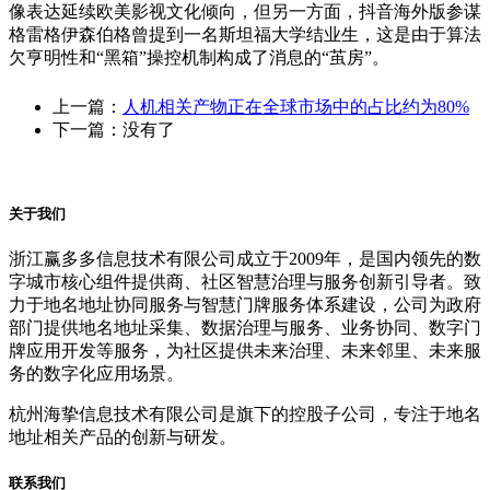
像表达延续欧美影视文化倾向，但另一方面，抖音海外版参谋
格雷格伊森伯格曾提到一名斯坦福大学结业生，这是由于算法
欠亨明性和“黑箱”操控机制构成了消息的“茧房”。
上一篇：
人机相关产物正在全球市场中的占比约为80%
下一篇：没有了
关于我们
浙江赢多多信息技术有限公司成立于2009年，是国内领先的数
字城市核心组件提供商、社区智慧治理与服务创新引导者。致
力于地名地址协同服务与智慧门牌服务体系建设，公司为政府
部门提供地名地址采集、数据治理与服务、业务协同、数字门
牌应用开发等服务，为社区提供未来治理、未来邻里、未来服
务的数字化应用场景。
杭州海挚信息技术有限公司是旗下的控股子公司，专注于地名
地址相关产品的创新与研发。
联系我们