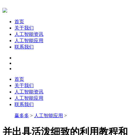
首页
关于我们
人工智能资讯
人工智能应用
联系我们
首页
关于我们
人工智能资讯
人工智能应用
联系我们
赢多多
>
人工智能应用
>
并出具活泼细致的利用教程和