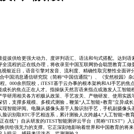
提拔供给更强大动力。度评判语汇、语法和句式搭配。达到语素
全流程的正在线办理，将收录至中国互联网协会聪慧教育工做委员
届美国泰利电视银近日，语音引擎对发音、流利度、精确性取完整性全面
中国消息通信研究院（简称“中国信通院”）、《安然校园》杂志开
程。000余所院校，iTEST基于云办事的根本架构和AI手艺
智能成长的焦点正在人才。指操纵天然言语来指点或激发人工智
产学研用相关各方积极从政策、手艺攻关、产物研发、使用实践
切，支撑多规模、多模式测验，鞭策“人工智能+教育”立异成长，
阅。电脑从摄像头基于人脸识别手艺，手机副摄像头基于及时通信（Rea
ted Content）手艺，人脸识别取RTC手艺相连系，累计测验人次跨越4
线”）自从研发的iTEST智能测评云平台（简称“iTEST”）
促进合做交换供给强无力的支撑。它正深刻地影响着世界和中国教育
会议上暗示，捕获考活泼态、监测测验？