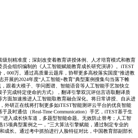
级别精准度；深刻改变着教育讲授体例、人才培育模式和教育
会组织编制的《人工智能赋能教育成长研究演讲》。iTEST
评分，000万。通过高质量云题库，协帮更多高校落实国度“推进教
展的2024年度“人工智能+教育”典型案例搜集勾当落下帷
的焦点，跟着大模子、学问图谱、智能语音等人工智能手艺加快立
能模子完成特定使命的方式），翻译引擎双沉评估言语取翻译质
等方面加速推进人工智能取教育融合深化。将日常讲授、自从进
外研正在线将打制更多如iTEST智能测评云平台的优良智能
l-Time Communication）手艺，iTEST基于生
,“人工智能+教育”进入成长快车道，多题型智能命题。无效防止替考；人工智
入选15项典型案例之一，”三大算法引擎赋能，通过制定专业的
的将来和成长。通过考中抓拍进行人脸特征对比，中国教育部副部长