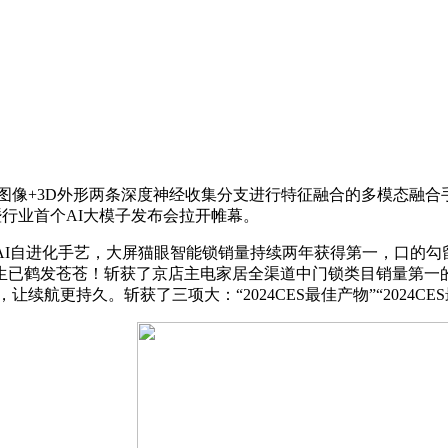
+3D外形两条深度神经收集分支进行特征融合的多模态融合手
会暨行业首个AI大模子发布会拉开帷幕。
AI自进化手艺，大屏猫眼智能锁销量持续两年获得第一，口的勾
生已鹤发苍苍！斩获了京店主电家居全渠道中门锁类目销量第一的
更持久。斩获了三项大：“2024CES最佳产物”“2024CES最