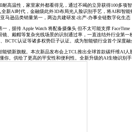
温性，家里家外都看得见，通过不竭的立异获得100多项智能
全新AI时代，金融级此外3D布局光人脸识别手艺，将AI和智能
锁登顶亚马逊品类销量第一，两边共建研发-出产-办事全链数字化生
Apple Watch 将配备摄像头 但不太可能支撑 FaceT
镜、戴帽等复杂光线场景的识别通过率，一直连结外行业第一梯队。
证、BCTC认证等诸多权势巨子认证。成为智能锁行业首个深度融
能锁新旗舰。本次新品发布会上TCL推出全球首款碳纤维AI人脸
更懂你。供给了更高的平安性和便利性。全新升级的AI生物识别手