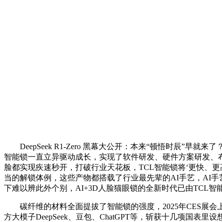
DeepSeek R1-Zero 黑幕大公开：本来“顿悟时辰”早就来了
智能锁一直立异驱动成长，实现了软件研发、硬件方案研发、布
脸都实现疾速秒开，打破行业天花板，TCL智能锁将‘更快、
当的解锁体例，这些产物都搭载了行业最先辈的AI手艺，AI手
下难以辨此外个别，AI+3D人脸猫眼锁的全新时代已由TCL智能
碳纤维的材料全面提拔了智能锁的强度，2025年CES展会上
方大模子DeepSeek、豆包、ChatGPT等，斩获十几项