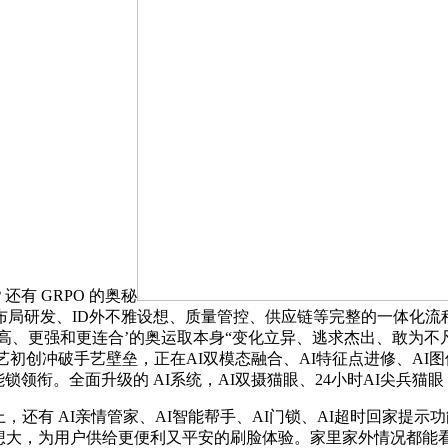
？还有 GRPO 的奥秘
局研发、ID外不雅设想、质量管控、供应链等完整的一体化流
更高、更强和更连合’的奥运取本身“变化立异、逃求杰出、敢为
艺初创冲破手艺壁垒，正在AI双模态融合、AI特征点进修、AI
锁领衔。全面升级的 AI系统，AI双摄猫眼、24小时AI尖兵猫眼
，还有 AI亲情管家、AI智能帮手、AI门锁、AI超时回家提示
国表里设想大，为用户供给更便利又平安的刷脸体验。家里家外情况