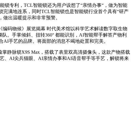
锁专利，TCL智能锁还为用户设想了“亲情办事“，做为智能
锁完满地连系，同时TCL智能锁也是智能锁行业首个具有“研产
态，做出温暖提示和非常预警。
ime《编码物候》展览揭幕 时代美术馆以科学艺术解读数字取生物
手掌倾斜、扭转360° 都能识别，AI智能帮手解答产物利
合AI手艺的品牌。将面部的消息不竭地处置和完美。
掌静脉锁X9S Max，搭载了表里双高清摄像头，这款产物搭载
艺、AI尖兵猫眼、AI亲情办事和AI语音帮手等手艺，解锁将来